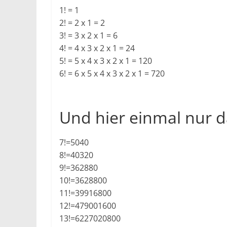
1! = 1
2! = 2 x 1 = 2
3! = 3 x 2 x 1 = 6
4! = 4 x 3 x 2 x 1 = 24
5! = 5 x 4 x 3 x 2 x 1 = 120
6! = 6 x 5 x 4 x 3 x 2 x 1 = 720
Und hier einmal nur d
7!=5040
8!=40320
9!=362880
10!=3628800
11!=39916800
12!=479001600
13!=6227020800