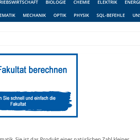
RIEBSWIRTSCHAFT
BIOLOGIE
CHEMIE
ELEKTRIK
ENERG
EMATIK
MECHANIK
OPTIK
PHYSIK
SQL-BEFEHLE
UN
matik. Sie ist das Produkt einer natürlichen Zahl kleiner