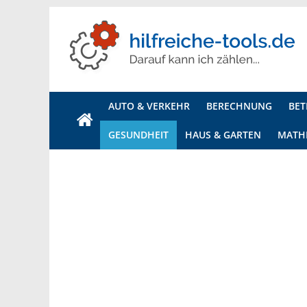
Hilfreiche
Tools
AUTO & VERKEHR
BERECHNUNG
BET
Ihr
GESUNDHEIT
HAUS & GARTEN
MATH
Onlineportal
für
alle
Rechner,
Generatoren
und
Tools