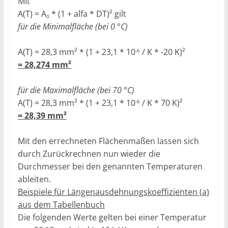
Mit
A(T) = A
* (1 + alfa *
D
T)² gilt
0
für die Minimalfläche (bei 0 °C)
A(T) = 28,3 mm² * (1 +
23,1
* 10
/ K * -20 K)²
-6
= 28,274 mm²
für die Maximalfläche (bei 70 °C)
A(T) = 28,3 mm² * (1 +
23,1
* 10
/ K * 70 K)²
-6
= 28,39 mm²
Mit den errechneten Flächenmaßen lassen sich
durch Zurückrechnen nun wieder die
Durchmesser bei den genannten Temperaturen
ableiten.
Beispiele für Längenausdehnungskoeffizienten (
a
)
aus dem Tabellenbuch
Die folgenden Werte gelten bei einer Temperatur