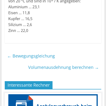
von 20 °C und sind in 10
/ K angegeben:
-6
Aluminium … 23,1
Eisen … 11,8
Kupfer … 16,5
Silizium … 2,6
Zinn … 22,0
←
Bewegungsgleichung
Volumenausdehnung berechnen
→
Interessante Rechner