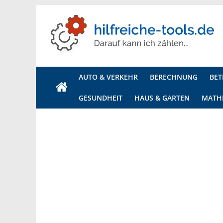
Hilfreiche
Tools
AUTO & VERKEHR
BERECHNUNG
BET
Ihr
GESUNDHEIT
HAUS & GARTEN
MATH
Onlineportal
für
alle
Rechner,
Generatoren
und
Tools