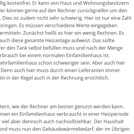
öllig kostenfrei. Er kann von Haus und Wohnungsbesitzern
ler können gerne auf den Rechner zurückgreifen um den
ies ist zudem nicht sehr schwierig. Hier ist nur eine Zahl
 bringen. Es müssen verschiedene Werte eingegeben
itteln. Zunächst heißt es hier ein wenig Rechnen. Es
auch diese gesamte Heizanlage aufweist. Das sollte
Wer den Tank selbst befüllen muss und nach der Menge
erbrauch bei einem normalen Einfamilienhaus ist.
hrfamilienhaus schon schwieriger sein. Aber auch hier
ch. Denn auch hier muss durch einen Lieferanten immer
ist in der Regel auch in der Rechnung ersichtlich.
läutern, wie der Rechner am besten genutzt werden kann.
mmen ein Einfamilienhaus verbraucht in einer Heizperiode
r viel aber dennoch auch nachvollziehbar. Der Haushalt
n und muss nun den Gebäudewärmebedarf, der im Übrigen