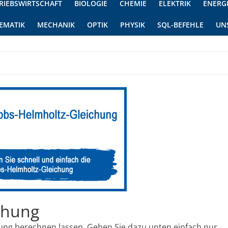
RIEBSWIRTSCHAFT
BIOLOGIE
CHEMIE
ELEKTRIK
ENERG
EMATIK
MECHANIK
OPTIK
PHYSIK
SQL-BEFEHLE
UN
chung
hung berechnen lassen. Geben Sie dazu unten einfach nur