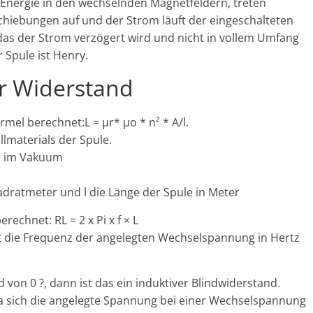
Energie in den wechselnden Magnetfeldern, treten
iebungen auf und der Strom läuft der eingeschalteten
das der Strom verzögert wird und nicht in vollem Umfang
 Spule ist Henry.
r Widerstand
rmel berechnet:L = µr* µo * n² * A/l.
üllmaterials der Spule.
e im Vakuum
uadratmeter und l die Länge der Spule in Meter
erechnet: RL = 2 x Pi x f × L
ist die Frequenz der angelegten Wechselspannung in Hertz
 von 0 ?, dann ist das ein induktiver Blindwiderstand.
da sich die angelegte Spannung bei einer Wechselspannung