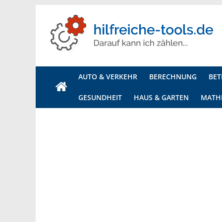
Hilfreiche
Tools
AUTO & VERKEHR
BERECHNUNG
BET
Ihr
GESUNDHEIT
HAUS & GARTEN
MATH
Onlineportal
für
alle
Rechner,
Generatoren
und
Tools