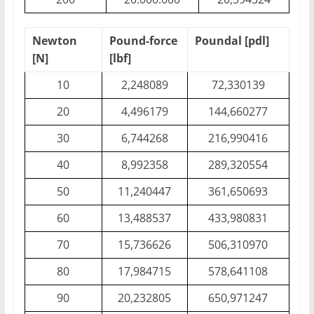
Newton
Pound-force
Poundal [pdl]
[N]
[lbf]
10
2,248089
72,330139
20
4,496179
144,660277
30
6,744268
216,990416
40
8,992358
289,320554
50
11,240447
361,650693
60
13,488537
433,980831
70
15,736626
506,310970
80
17,984715
578,641108
90
20,232805
650,971247