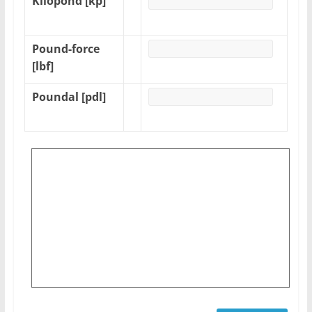
Kilopond [kp]
Pound-force
[lbf]
Poundal [pdl]