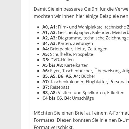
Damit Sie ein besseres Gefühl für die Ve
möchten wir Ihnen hier einige Beispiele ne
A0, A1:
Film- und Wahlplakate, technische 
A1, A2:
Geschenkpapier, Kalender, Meisterbr
A2, A3:
Diagramme, technische Zeichnungen
B4, A3:
Karten, Zeitungen
A4:
Briefpapier, Hefte, Zeitungen
A5:
Schulhefte, Prospekte
D5:
DVD-Hüllen
A5 bis A8:
Karteikarten
A6:
Flyer, Taschenbücher, Überweisungsträ
B5, A5, B6, A6, A4:
Bücher
A7:
Taschenkalender, Flugblätter, Personal
B7:
Reisepass
B8, A8:
Visiten- und Spielkarten, Etiketten
C4 bis C6, B4:
Umschläge
Möchten Sie einen Brief auf einem A-Forma
Formates. Diesen könnten Sie in einen B-U
Format verschickt.