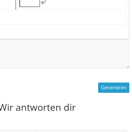
2
m
 Wir antworten dir