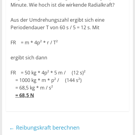
Minute. Wie hoch ist die wirkende Radialkraft?
Aus der Umdrehungszahl ergibt sich eine
Periodendauer T von 60 s / 5 = 12 s. Mit
FR = m * 4p² * r / T²
ergibt sich dann
FR = 50 kg * 4p² * 5 m / (12 s)²
= 1000 kg * m * p² / (144 s²)
= 68,5 kg * m / s²
= 68,5 N
←
Reibungskraft berechnen