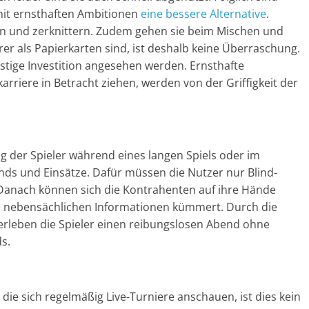
 mit ernsthaften Ambitionen
eine bessere Alternative
.
egen und zerknittern. Zudem gehen sie beim Mischen und
rer als Papierkarten sind, ist deshalb keine Überraschung.
ristige Investition angesehen werden. Ernsthafte
karriere in Betracht ziehen, werden von der Griffigkeit der
g der Spieler während eines langen Spiels oder im
linds und Einsätze. Dafür müssen die Nutzer nur Blind-
. Danach können sich die Kontrahenten auf ihre Hände
e nebensächlichen Informationen kümmert. Durch die
 erleben die Spieler einen reibungslosen Abend ohne
s.
e sich regelmäßig Live-Turniere anschauen, ist dies kein