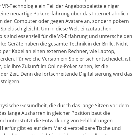
 VR-Technologie ein Teil der Angebotspalette einiger
 eine neuartige Pokererfahrung über das Internet ähnlich
egen den Computer oder gegen Avatare an, sondern pokern
Spieltisch gleicht. Um in diese Welt einzutauchen,
ols sind essenziell für die VR-Erfahrung und unterscheiden
rke Geräte haben die gesamte Technik in der Brille. Nicht-
b per Kabel an einen externen Rechner, wie Laptop,
en. Für welche Version ein Spieler sich entscheidet, ist
, die ihre Zukunft im Online-Poker sehen, ist die
 der Zeit. Denn die fortschreitende Digitalisierung wird das
steigern.
 physische Gesundheit, die durch das lange Sitzen vor dem
as lange Ausharren in gleicher Position baut die
nd unterstützt die Entwicklung von Fehlhaltungen.
Hierfür gibt es auf dem Markt verstellbare Tische und