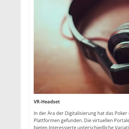
VR-Headset
In der Ära der Digitalisierung hat das Poke
Plattformen gefunden. Die virtuellen Portal
bieten Interessierte unterschiedliche Varia