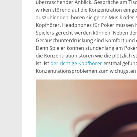
überraschender Anblick. Gespräche am Tis
wirken störend auf die Konzentration eini
auszublenden, hören sie gerne Musik oder 
Kopfhörer. Headphones für Poker müssen h
Spielers gerecht werden können. Neben der 
Geräuschunterdrückung sind Komfort und die
Denn Spieler können stundenlang am Pokert
die Konzentration stören wie die plötzlich
ist. Ist
der richtige Kopfhörer
erstmal gefund
Konzentrationsproblemen zum wichtigsten 