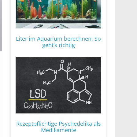
Liter im Aquarium berechnen: So
geht’s richtig
Rezeptpflichtige Psychedelika als
Medikamente