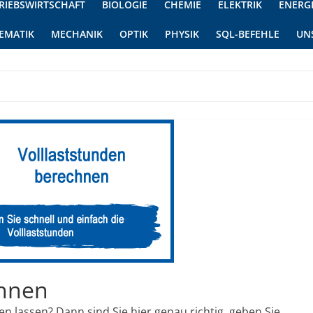
RIEBSWIRTSCHAFT
BIOLOGIE
CHEMIE
ELEKTRIK
ENERG
EMATIK
MECHANIK
OPTIK
PHYSIK
SQL-BEFEHLE
UN
chnen
n lassen? Dann sind Sie hier genau richtig, geben Sie