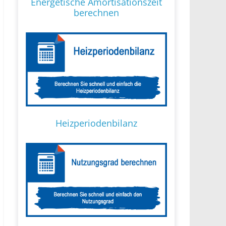
Energetische Amortisationszeit
berechnen
Heizperiodenbilanz