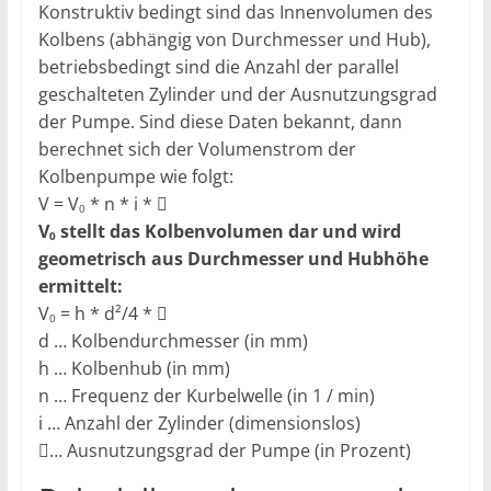
Konstruktiv bedingt sind das Innenvolumen des
Kolbens (abhängig von Durchmesser und Hub),
betriebsbedingt sind die Anzahl der parallel
geschalteten Zylinder und der Ausnutzungsgrad
der Pumpe. Sind diese Daten bekannt, dann
berechnet sich der Volumenstrom der
Kolbenpumpe wie folgt:
V = V
* n * i *

0
V
stellt das Kolbenvolumen dar und wird
0
geometrisch aus Durchmesser und Hubhöhe
ermittelt:
V
= h * d²/4 *

0
d … Kolbendurchmesser (in mm)
h … Kolbenhub (in mm)
n … Frequenz der Kurbelwelle (in 1 / min)
i … Anzahl der Zylinder (dimensionslos)

… Ausnutzungsgrad der Pumpe (in Prozent)