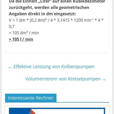
Da die Einheit „Liter“ auf einen Kubikdezimeter
zurückgeht, werden alle geometrischen
Angaben direkt in dm eingesetzt:
V = 1 dm * (0,2 dm)² / 4 * 3,1415 * 1200 min
* 4 *
-1
0,7
= 105 dm³ / min
= 105 l / min
←
Effektive Leistung von Kolbenpumpen
Volumenstrom von Kreiselpumpen
→
Interessante Rechner