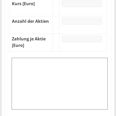
Kurs [Euro]
Anzahl der Aktien
Zahlung je Aktie
[Euro]