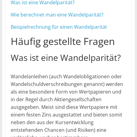
Was ist eine Wandelparität?
Wie berechnet man eine Wandelparität?
Beispielrechnung für einen Wandelparität
Häufig gestellte Fragen
Was ist eine Wandelparität?
Wandelanleihen (auch Wandelobligationen oder
Wandelschuldverschreibungen genannt) werden
als eine besondere Form von Wertpapieren und
in der Regel durch Aktiengesellschaften
ausgegeben. Meist sind diese Wertpapiere mit
einem festen Zins ausgestattet und bieten somit
neben den aus der Kursentwicklung
entstehenden Chancen (und Risiken) eine