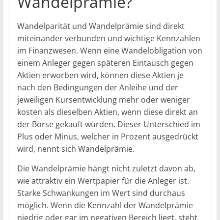
Wandelprämie?
Wandelparität und Wandelprämie sind direkt
miteinander verbunden und wichtige Kennzahlen
im Finanzwesen. Wenn eine Wandelobligation von
einem Anleger gegen späteren Eintausch gegen
Aktien erworben wird, können diese Aktien je
nach den Bedingungen der Anleihe und der
jeweiligen Kursentwicklung mehr oder weniger
kosten als dieselben Aktien, wenn diese direkt an
der Börse gekauft würden. Dieser Unterschied im
Plus oder Minus, welcher in Prozent ausgedrückt
wird, nennt sich Wandelprämie.
Die Wandelprämie hängt nicht zuletzt davon ab,
wie attraktiv ein Wertpapier für die Anleger ist.
Starke Schwankungen im Wert sind durchaus
möglich. Wenn die Kennzahl der Wandelprämie
niedrig oder gar im negativen Bereich liegt, steht