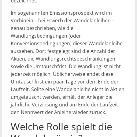
bezeichnet.
Im sogenannten Emissionsprospekt wird im
Vorhinein – bei Erwerb der Wandelanleihen –
genau beschrieben, wie die
Wandlungsbedingungen (oder
Konversionsbedingungen) dieser Wandelanleihe
aussehen. Dort festgelegt sind die Anzahl der
Aktien, die Wandlungsrechtsbeschränkungen
sowie die Umtauschfrist. Die Wandlung ist nicht
jederzeit möglich. Üblicherweise endet diese
Umtauschfrist ein paar Tage vor dem Ende der
Laufzeit. Sollte eine Wandelanleihe nicht in Aktien
umgetauscht werden, erhält der Anleger die
jährliche Verzinsung und am Ende der Laufzeit
den Nennwert der Anleihe wieder zurück.
Welche Rolle spielt die