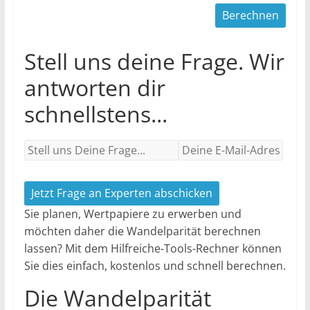
Stell uns deine Frage. Wir
antworten dir
schnellstens...
Jetzt Frage an Experten abschicken
Sie planen, Wertpapiere zu erwerben und
möchten daher die Wandelparität berechnen
lassen? Mit dem Hilfreiche-Tools-Rechner können
Sie dies einfach, kostenlos und schnell berechnen.
Die Wandelparität