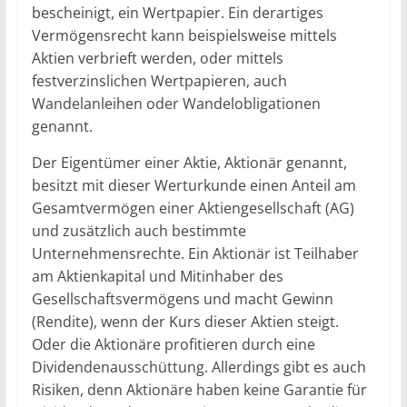
bescheinigt, ein Wertpapier. Ein derartiges
Vermögensrecht kann beispielsweise mittels
Aktien verbrieft werden, oder mittels
festverzinslichen Wertpapieren, auch
Wandelanleihen oder Wandelobligationen
genannt.
Der Eigentümer einer Aktie, Aktionär genannt,
besitzt mit dieser Werturkunde einen Anteil am
Gesamtvermögen einer Aktiengesellschaft (AG)
und zusätzlich auch bestimmte
Unternehmensrechte. Ein Aktionär ist Teilhaber
am Aktienkapital und Mitinhaber des
Gesellschaftsvermögens und macht Gewinn
(Rendite), wenn der Kurs dieser Aktien steigt.
Oder die Aktionäre profitieren durch eine
Dividendenausschüttung. Allerdings gibt es auch
Risiken, denn Aktionäre haben keine Garantie für