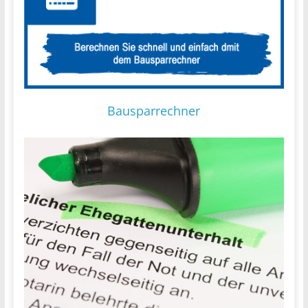
Bausparrechner