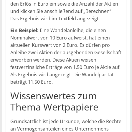
den Erlös in Euro ein sowie die Anzahl der Aktien
und klicken Sie anschließend auf „Berechnen”.
Das Ergebnis wird im Textfeld angezeigt.
Ein Beispiel:
Eine Wandelanleihe, die einen
Nominalwert von 10 Euro aufweist, hat einen
aktuellen Kurswert von 2 Euro. Es dürfen pro
Anleihe zwei Aktien der ausgebenden Gesellschaft
erworben werden. Diese Aktien weisen
festverzinsliche Erträge von 1,50 Euro je Aktie auf.
Als Ergebnis wird angezeigt: Die Wandelparität
beträgt 11,50 Euro.
Wissenswertes zum
Thema Wertpapiere
Grundsätzlich ist jede Urkunde, welche die Rechte
an Vermögensanteilen eines Unternehmens