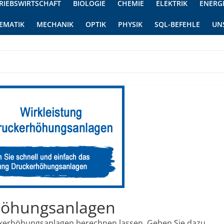
RIEBSWIRTSCHAFT
BIOLOGIE
CHEMIE
ELEKTRIK
ENERG
EMATIK
MECHANIK
OPTIK
PHYSIK
SQL-BEFEHLE
UN
höhungsanlagen
uckerhöhungsanlagen berechnen lassen. Geben Sie dazu