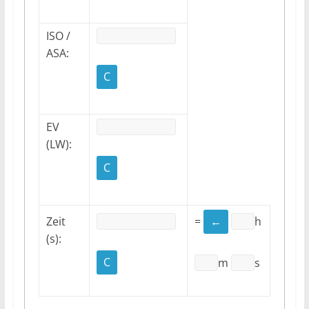
ISO /
ASA:
EV
(LW):
Zeit
=
h
(s):
m
s