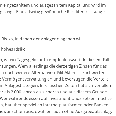
en eingezahltem und ausgezahltem Kapital und wird im
gezeigt. Eine allseitig gewöhnliche Renditenmessung ist
Risiko, in denen der Anleger eingehen will.
h hohes Risiko.
gen, ist ein Tagesgeldkonto empfehlenswert. In diesem Fall
insungen. Wem allerdings die derzeitigen Zinsen für das
n noch weitere Alternativen. Mit Aktien in Sachwerten
tive Vermögensverwaltung an und bevorzugen die Vorteile
n Anlagestrategien. In kritischen Zeiten hat sich vor allem
hr als 2.000 Jahren als sicheres und aus diesem Grunde
. Wer währenddessen auf Investmentfonds setzen möchte,
rn, hat über speziellen Internetplattformen oder Banken
e Gewünschten auszuwählen, auch ohne Ausgabeaufschlag.