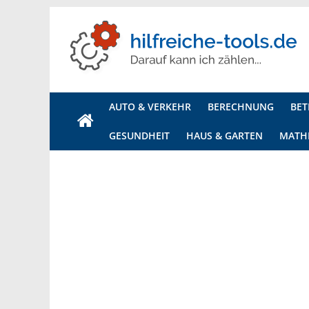
Hilfreiche
Tools
AUTO & VERKEHR
BERECHNUNG
BET
Ihr
GESUNDHEIT
HAUS & GARTEN
MATH
Onlineportal
für
alle
Rechner,
Generatoren
und
Tools