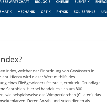
RIEBSWIRTSCHAFT
BIOLOGIE
CHEMIE
ELEKTRIK
ENERG
EMATIK
MECHANIK
OPTIK
PHYSIK
SQL-BEFEHLE
UN
index?
nen Index, welcher der Einordnung von Gewässern in
ent. Hierzu wird dieser Wert mithilfe des
g eines Fließgewässers feststellt, ermittelt. Grundlage
ne Saprobien. Hierbei handelt es sich um 800
, wie beispielsweise das Wimpertierchen (Ciliaten), das
 Insektenlarven. Deren Anzahl und Arten dienen als