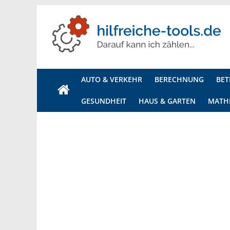
Hilfreiche
Tools
AUTO & VERKEHR
BERECHNUNG
BET
Ihr
GESUNDHEIT
HAUS & GARTEN
MATH
Onlineportal
für
alle
Rechner,
Generatoren
und
Tools